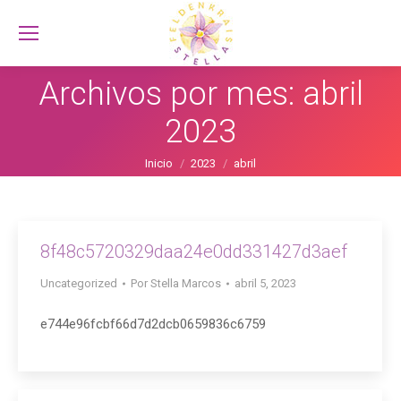
Busc
Archivos por mes:
abril
2023
Estás aquí:
Inicio
2023
abril
8f48c5720329daa24e0dd331427d3aef
Uncategorized
Por
Stella Marcos
abril 5, 2023
e744e96fcbf66d7d2dcb0659836c6759